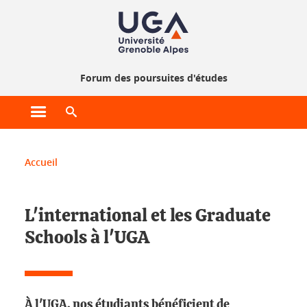
Forum des poursuites d'études
Ouvrir le menu principal
Ouvrir le moteur de recherche
Vous êtes ici :
Accueil
L'international et les Graduate
Schools à l'UGA
À l'UGA, nos étudiants bénéficient de